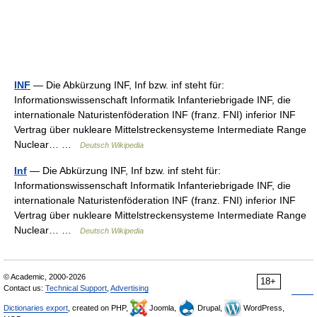
INF
— Die Abkürzung INF, Inf bzw. inf steht für:
Informationswissenschaft Informatik Infanteriebrigade INF, die
internationale Naturistenföderation INF (franz. FNI) inferior INF
Vertrag über nukleare Mittelstreckensysteme Intermediate Range
Nuclear… …
Deutsch Wikipedia
Inf
— Die Abkürzung INF, Inf bzw. inf steht für:
Informationswissenschaft Informatik Infanteriebrigade INF, die
internationale Naturistenföderation INF (franz. FNI) inferior INF
Vertrag über nukleare Mittelstreckensysteme Intermediate Range
Nuclear… …
Deutsch Wikipedia
© Academic, 2000-2026
18+
Contact us:
Technical Support
,
Advertising
Dictionaries export
, created on PHP,
Joomla,
Drupal,
WordPress,