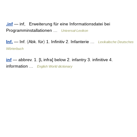
.inf
— inf, Erweiterung für eine Informationsdatei bei
Programminstallationen …
Universal-Lexikon
Inf.
— Inf. 〈Abk. für〉 1. Infinitiv 2. Infanterie …
Lexikalische Deutsches
Wörterbuch
inf
— abbrev. 1. [L infra] below 2. infantry 3. infinitive 4.
information …
English World dictionary