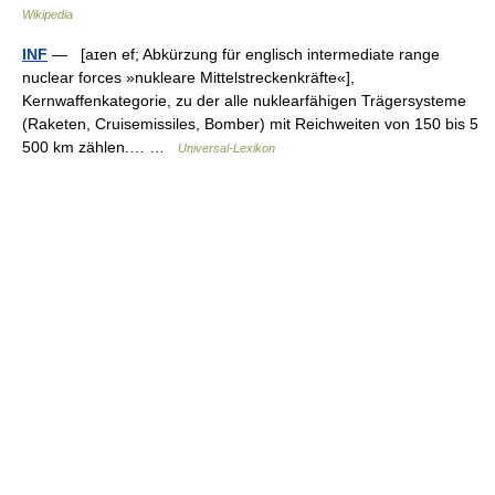
Wikipedia
INF
— [aɪen ef; Abkürzung für englisch intermediate range
nuclear forces »nukleare Mittelstreckenkräfte«],
Kernwaffenkategorie, zu der alle nuklearfähigen Trägersysteme
(Raketen, Cruisemissiles, Bomber) mit Reichweiten von 150 bis 5
500 km zählen.… …
Universal-Lexikon