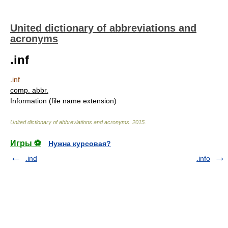
United dictionary of abbreviations and
acronyms
.inf
.inf
comp. abbr.
Information (file name extension)
United dictionary of abbreviations and acronyms
.
2015
.
Игры ⚽
Нужна курсовая?
.ind
.info