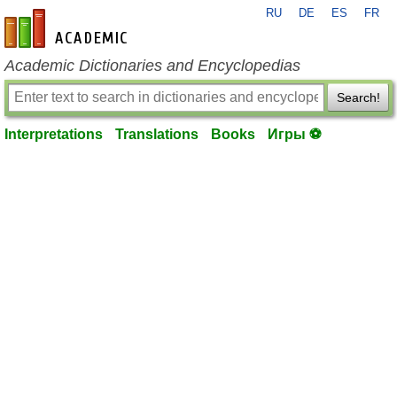
RU
DE
ES
FR
en-academic.com
Academic Dictionaries and Encyclopedias
Search!
Interpretations
Translations
Books
Игры ⚽