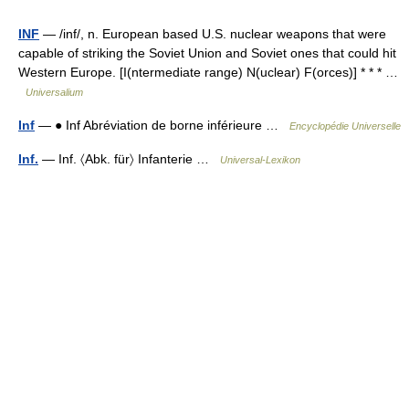
INF
— /inf/, n. European based U.S. nuclear weapons that were
capable of striking the Soviet Union and Soviet ones that could hit
Western Europe. [I(ntermediate range) N(uclear) F(orces)] * * * …
Universalium
Inf
— ● Inf Abréviation de borne inférieure …
Encyclopédie Universelle
Inf.
— Inf. 〈Abk. für〉 Infanterie …
Universal-Lexikon